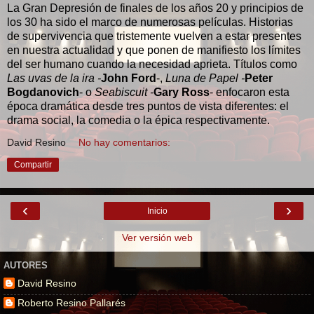
La Gran Depresión de finales de los años 20 y principios de
los 30 ha sido el marco de numerosas películas. Historias
de supervivencia que tristemente vuelven a estar presentes
en nuestra actualidad y que ponen de manifiesto los límites
del ser humano cuando la necesidad aprieta. Títulos como
Las uvas de la ira -
John Ford
-,
Luna de Papel -
Peter
Bogdanovich
- o
Seabiscuit -
Gary Ross
- enfocaron esta
época dramática desde tres puntos de vista diferentes: el
drama social, la comedia o la épica respectivamente.
David Resino
No hay comentarios:
Compartir
‹
›
Inicio
Ver versión web
AUTORES
David Resino
Roberto Resino Pallarés