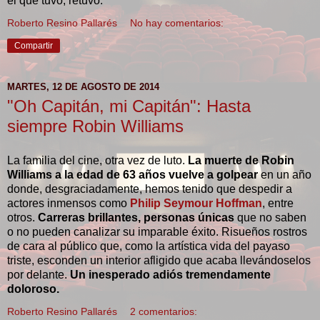
el que tuvo, retuvo.
Roberto Resino Pallarés
No hay comentarios:
Compartir
MARTES, 12 DE AGOSTO DE 2014
"Oh Capitán, mi Capitán": Hasta
siempre Robin Williams
La familia del cine, otra vez de luto.
La muerte de Robin
Williams a la edad de 63 años vuelve a golpear
en un año
donde, desgraciadamente, hemos tenido que despedir a
actores inmensos como
Philip Seymour Hoffman
, entre
otros.
Carreras brillantes, personas únicas
que no saben
o no pueden canalizar su imparable éxito. Risueños rostros
de cara al público que, como la artística vida del payaso
triste, esconden un interior afligido que acaba llevándoselos
por delante.
Un inesperado adiós tremendamente
doloroso.
Roberto Resino Pallarés
2 comentarios: