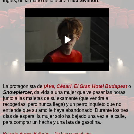
inglés, de la mano de la actriz
Tilda Swinton
.
La protagonista de
¡Ave, César!
,
El Gran Hotel Budapest
o
Snowpiercer
, da vida a una mujer que ve pasar las horas
junto a las maletas de su examante (que vendrá a
recogerlas, pero nunca llega) y un perro inquieto que no
entiende que su amo le haya abandonado. Durante los tres
días de espera, la mujer solo ha bajado una vez a la calle,
para comprar un hacha y una lata de gasolina.
Roberto Resino Pallarés
No hay comentarios: