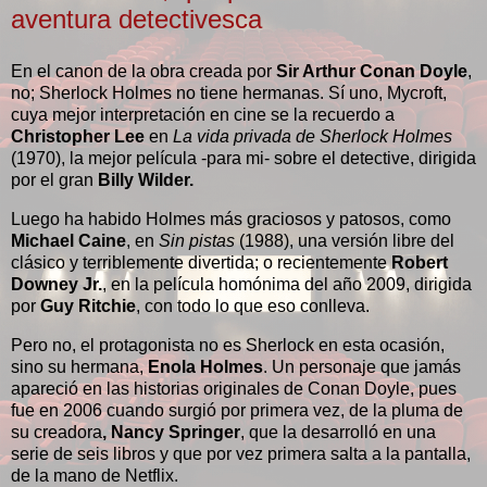
aventura detectivesca
En el canon de la obra creada por
Sir Arthur Conan Doyle
,
no; Sherlock Holmes no tiene hermanas. Sí uno, Mycroft,
cuya mejor interpretación en cine se la recuerdo a
Christopher Lee
en
La vida privada de Sherlock Holmes
(1970), la mejor película -para mi- sobre el detective, dirigida
por el gran
Billy Wilder.
Luego ha habido Holmes más graciosos y patosos, como
Michael Caine
, en
Sin pistas
(1988), una versión libre del
clásico y terriblemente divertida; o recientemente
Robert
Downey Jr.
, en la película homónima del año 2009, dirigida
por
Guy Ritchie
, con todo lo que eso conlleva.
Pero no, el protagonista no es Sherlock en esta ocasión,
sino su hermana,
Enola Holmes
. Un personaje que jamás
apareció en las historias originales de Conan Doyle, pues
fue en 2006 cuando surgió por primera vez, de la pluma de
su creadora
, Nancy Springer
, que la desarrolló en una
serie de seis libros y que por vez primera salta a la pantalla,
de la mano de Netflix.