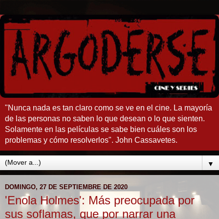
"Nunca nada es tan claro como se ve en el cine. La mayoría
de las personas no saben lo que desean o lo que sienten.
Solamente en las películas se sabe bien cuáles son los
problemas y cómo resolverlos". John Cassavetes.
▼
DOMINGO, 27 DE SEPTIEMBRE DE 2020
'Enola Holmes': Más preocupada por
sus soflamas, que por narrar una