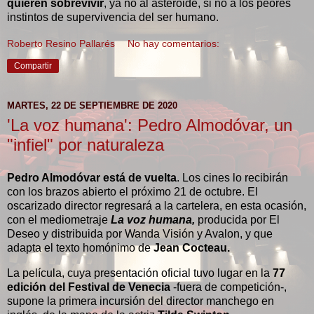
quieren sobrevivir
, ya no al asteroide, si no a los peores
instintos de supervivencia del ser humano.
Roberto Resino Pallarés
No hay comentarios:
Compartir
MARTES, 22 DE SEPTIEMBRE DE 2020
'La voz humana': Pedro Almodóvar, un
"infiel" por naturaleza
Pedro Almodóvar está de vuelta
. Los cines lo recibirán
con los brazos abierto el próximo 21 de octubre. El
oscarizado director regresará a la cartelera, en esta ocasión,
con el mediometraje
La voz humana,
producida por El
Deseo y distribuida por Wanda Visión y Avalon, y que
adapta el texto homónimo de
Jean Cocteau.
La película, cuya presentación oficial tuvo lugar en la
77
edición del Festival de Venecia
-fuera de competición-,
supone la primera incursión del director manchego en