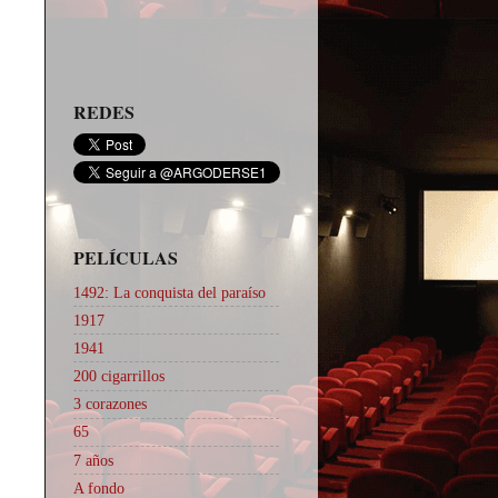
REDES
PELÍCULAS
1492: La conquista del paraíso
1917
1941
200 cigarrillos
3 corazones
65
7 años
A fondo