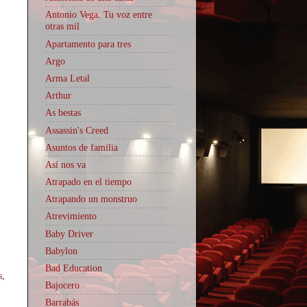
Antonio Vega. Tu voz entre
otras mil
Apartamento para tres
Argo
Arma Letal
Arthur
As bestas
Assassin's Creed
Asuntos de familia
Así nos va
Atrapado en el tiempo
Atrapando un monstruo
Atrevimiento
Baby Driver
Babylon
Bad Education
s
,
Bajocero
Barrabás