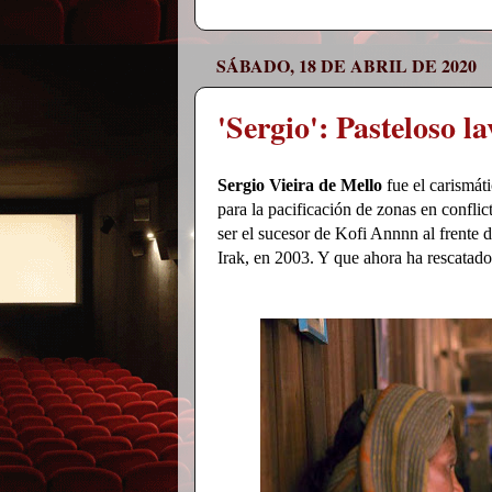
SÁBADO, 18 DE ABRIL DE 2020
'Sergio': Pasteloso 
Sergio Vieira de Mello
fue el carismát
para la pacificación de zonas en conflic
ser el sucesor de Kofi Annnn al frente 
Irak, en 2003. Y que ahora ha rescatado