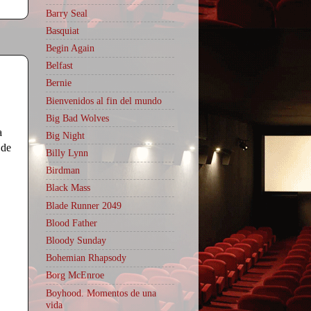
Barry Seal
Basquiat
Begin Again
Belfast
Bernie
Bienvenidos al fin del mundo
Big Bad Wolves
a
Big Night
 de
Billy Lynn
Birdman
Black Mass
Blade Runner 2049
Blood Father
Bloody Sunday
Bohemian Rhapsody
Borg McEnroe
Boyhood. Momentos de una
vida