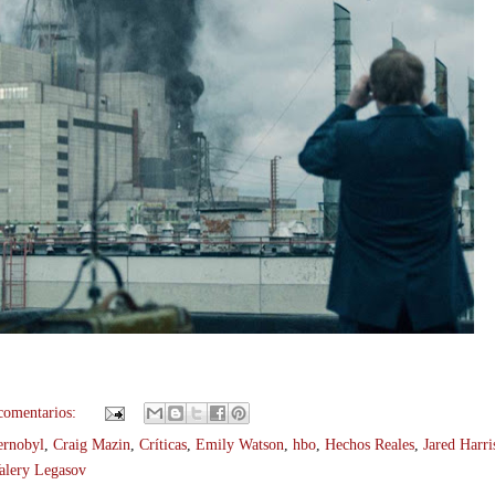
comentarios:
ernobyl
,
Craig Mazin
,
Críticas
,
Emily Watson
,
hbo
,
Hechos Reales
,
Jared Harri
alery Legasov