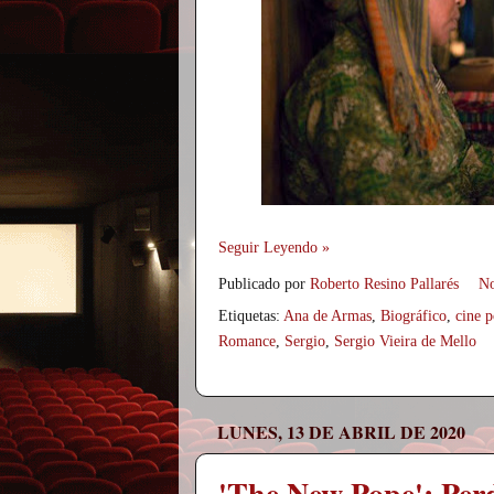
Seguir Leyendo »
Publicado por
Roberto Resino Pallarés
No
Etiquetas:
Ana de Armas
,
Biográfico
,
cine p
Romance
,
Sergio
,
Sergio Vieira de Mello
LUNES, 13 DE ABRIL DE 2020
'The New Pope': Perdi