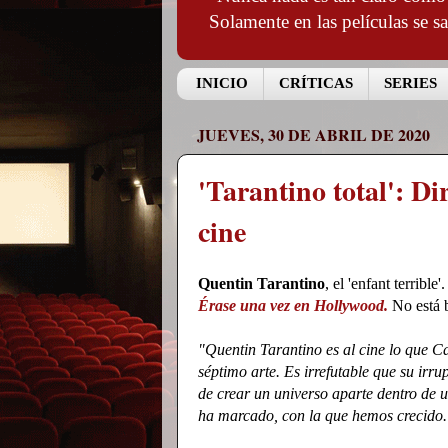
Solamente en las películas se s
INICIO
CRÍTICAS
SERIES
JUEVES, 30 DE ABRIL DE 2020
'Tarantino total': Dir
cine
Quentin Tarantino
, el 'enfant terribl
Érase una vez en Hollywood.
No está b
"Quentin Tarantino es al cine lo que C
séptimo arte. Es irrefutable que su irr
de crear un universo aparte dentro de 
ha marcado, con la que hemos crecido. 