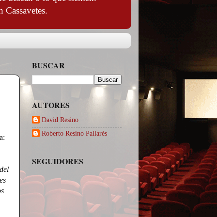
n Cassavetes.
BUSCAR
AUTORES
David Resino
Roberto Resino Pallarés
a:
SEGUIDORES
del
es
os