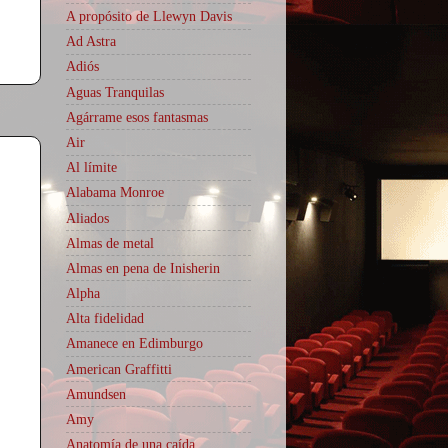
A propósito de Llewyn Davis
Ad Astra
Adiós
Aguas Tranquilas
Agárrame esos fantasmas
Air
Al límite
Alabama Monroe
Aliados
Almas de metal
Almas en pena de Inisherin
Alpha
Alta fidelidad
Amanece en Edimburgo
American Graffitti
Amundsen
Amy
Anatomía de una caída