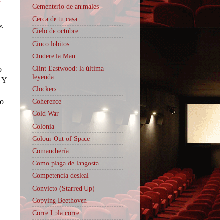
Cementerio de animales
Cerca de tu casa
e
.
Cielo de octubre
Cinco lobitos
Cinderella Man
Clint Eastwood: la última
o
leyenda
. Y
Clockers
no
Coherence
Cold War
Colonia
Colour Out of Space
Comanchería
Como plaga de langosta
Competencia desleal
Convicto (Starred Up)
Copying Beethoven
Corre Lola corre