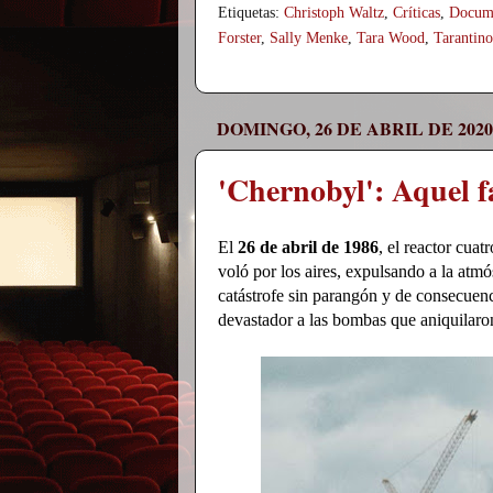
Etiquetas:
Christoph Waltz
,
Críticas
,
Docum
Forster
,
Sally Menke
,
Tara Wood
,
Tarantino
DOMINGO, 26 DE ABRIL DE 2020
'Chernobyl': Aquel fa
El
26 de abril de 1986
, el reactor cuat
voló por los aires, expulsando a la atmó
catástrofe sin parangón y de consecuenc
devastador a las bombas que aniquilar