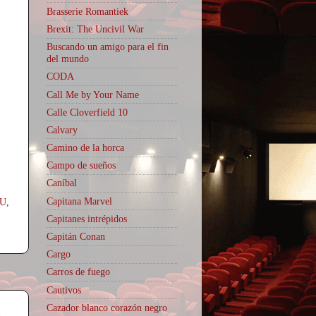
Brasserie Romantiek
Brexit: The Uncivil War
Buscando un amigo para el fin
del mundo
CODA
Call Me by Your Name
Calle Cloverfield 10
Calvary
Camino de la horca
Campo de sueños
Caníbal
Capitana Marvel
U
,
Capitanes intrépidos
Capitán Conan
Cargo
Carros de fuego
Cautivos
o
Cazador blanco corazón negro