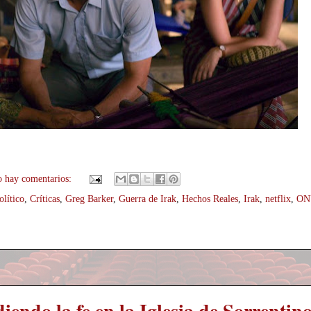
 hay comentarios:
olítico
,
Críticas
,
Greg Barker
,
Guerra de Irak
,
Hechos Reales
,
Irak
,
netflix
,
ON
endo la fe en la Iglesia de Sorrentin