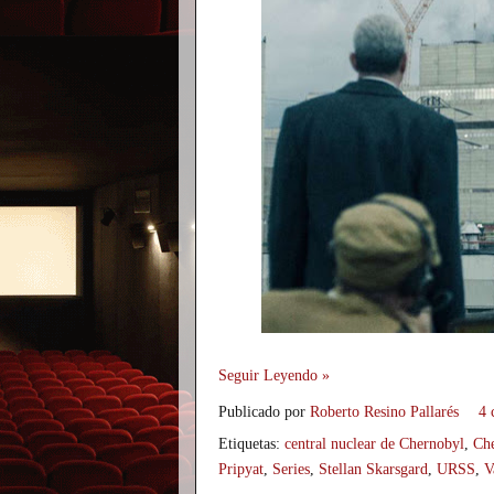
Seguir Leyendo »
Publicado por
Roberto Resino Pallarés
4 
Etiquetas:
central nuclear de Chernobyl
,
Ch
Pripyat
,
Series
,
Stellan Skarsgard
,
URSS
,
V