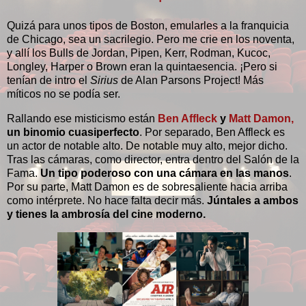
Quizá para unos tipos de Boston, emularles a la franquicia
de Chicago, sea un sacrilegio. Pero me crie en los noventa,
y allí los Bulls de Jordan, Pipen, Kerr, Rodman, Kucoc,
Longley, Harper o Brown eran la quintaesencia. ¡Pero si
tenían de intro el
Sirius
de Alan Parsons Project! Más
míticos no se podía ser.
Rallando ese misticismo están
Ben Affleck
y
Matt Damon,
un binomio cuasiperfecto
. Por separado, Ben Affleck es
un actor de notable alto. De notable muy alto, mejor dicho.
Tras las cámaras, como director, entra dentro del Salón de la
Fama.
Un tipo poderoso con una cámara en las manos
.
Por su parte, Matt Damon es de sobresaliente hacia arriba
como intérprete. No hace falta decir más.
Júntales a ambos
y tienes la ambrosía del cine moderno.