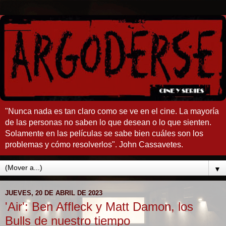
"Nunca nada es tan claro como se ve en el cine. La mayoría
de las personas no saben lo que desean o lo que sienten.
Solamente en las películas se sabe bien cuáles son los
problemas y cómo resolverlos". John Cassavetes.
▼
JUEVES, 20 DE ABRIL DE 2023
'Air': Ben Affleck y Matt Damon, los
Bulls de nuestro tiempo