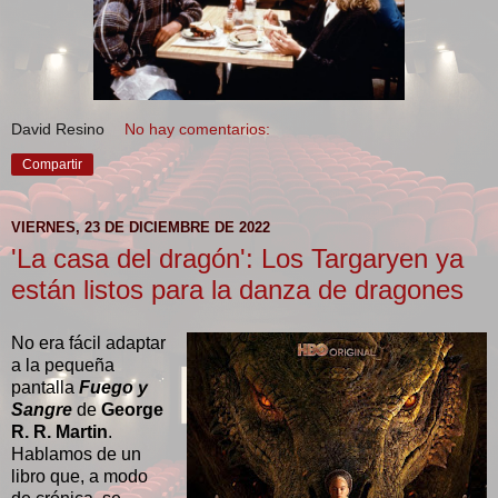
David Resino
No hay comentarios:
Compartir
VIERNES, 23 DE DICIEMBRE DE 2022
'La casa del dragón': Los Targaryen ya
están listos para la danza de dragones
No era fácil adaptar
a la pequeña
pantalla
Fuego y
Sangre
de
George
R. R. Martin
.
Hablamos de un
libro que, a modo