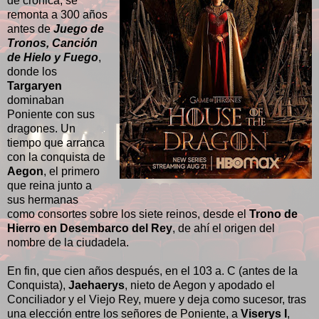
de crónica, se
remonta a 300 años
antes de
Juego de
Tronos, Canción
de Hielo y Fuego
,
donde los
Targaryen
dominaban
Poniente con sus
dragones. Un
tiempo que arranca
con la conquista de
Aegon
, el primero
que reina junto a
sus hermanas
como consortes sobre los siete reinos, desde el
Trono de
Hierro en Desembarco del Rey
, de ahí el origen del
nombre de la ciudadela.
En fin, que cien años después, en el 103 a. C (antes de la
Conquista),
Jaehaerys
, nieto de Aegon y apodado el
Conciliador y el Viejo Rey, muere y deja como sucesor, tras
una elección entre los señores de Poniente, a
Viserys I
,