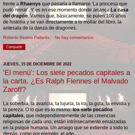
frente a
Rhaenys
que pasaría a llamarse 'La princesa que
pudo reinar'. Y es en ese momento donde arranca
La casa
del dragón
. Vamos que, básicamente, se pulen 100 años
de historia y se van directamente a lo mollar del libro, la
antesala de la danza de dragones.
Roberto Resino Pallarés
No hay comentarios:
Compartir
JUEVES, 15 DE DICIEMBRE DE 2022
'El menú': Los siete pecados capitales a
la carta. ¿Es Ralph Fiennes el Malvado
Zaroff?
La soberbia, la avaricia, la lujuria, la ira, la gula, la envidia y
la pereza. O lo que es lo mismo:
los siete pecados
capitales
, que independientemente de las creencias
religiosas de cada uno, están intrínsecamente enraizadas
en la psique humana. Un arraigo que se extiende a todo lo
demás, como por ejemplo, el arte.