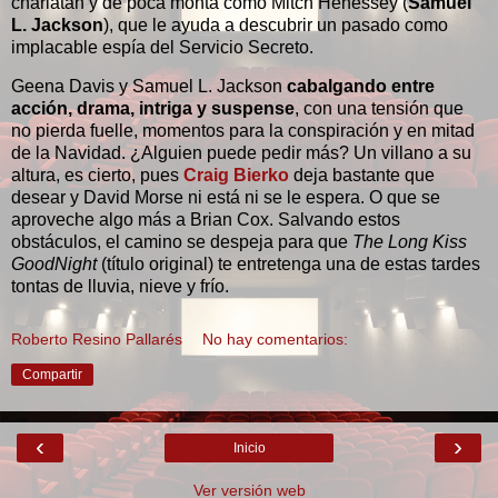
charlatán y de poca monta como Mitch Henessey (
Samuel
L. Jackson
), que le ayuda a descubrir un pasado como
implacable espía del Servicio Secreto.
Geena Davis y Samuel L. Jackson
cabalgando entre
acción, drama, intriga y suspense
, con una tensión que
no pierda fuelle, momentos para la conspiración y en mitad
de la Navidad. ¿Alguien puede pedir más? Un villano a su
altura, es cierto, pues
Craig Bierko
deja bastante que
desear y David Morse ni está ni se le espera. O que se
aproveche algo más a Brian Cox. Salvando estos
obstáculos, el camino se despeja para que
The Long Kiss
GoodNight
(título original) te entretenga una de estas tardes
tontas de lluvia, nieve y frío.
Roberto Resino Pallarés
No hay comentarios:
Compartir
‹
›
Inicio
Ver versión web