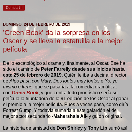
Compartir
DOMINGO, 24 DE FEBRERO DE 2019
'Green Book' da la sorpresa en los
Oscar y se lleva la estatuilla a la mejor
película
De lo escatológico al drama y, finalmente, al Oscar. Ese ha
sido el camino de
Peter Farrelly desde sus inicios hasta
este 25 de febrero de 2019.
Quién le iba a decir al director
de
Algo pasa con Mary
,
Dos tontos muy tontos
o
Yo, yo
mismo e Irene
, que se pasaría a la comedia dramática,
con
Green Book
, y que contra todo pronóstico sería su
película la triunfadora de la 91 edición de los Oscar al ganar
el premio a la mejor película. Pues a veces pasa, como diría
Forrest Gump. Y todavía sumaría a este galardón el de
mejor actor secundario -
Mahershala Ali
- y guión original.
La historia de amistad de
Don Shirley y Tony Lip
sumó así