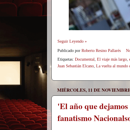
Seguir Leyendo »
Publicado por
Roberto Resino Pallarés
No
Etiquetas:
Documental
,
El viaje más largo
,
Juan Sebastián Elcano
,
La vuelta al mundo 
MIÉRCOLES, 11 DE NOVIEMBRE
'El año que dejamos 
fanatismo Nacionalso