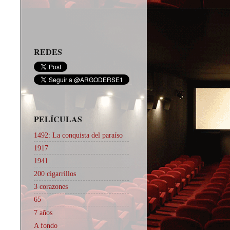
REDES
PELÍCULAS
1492: La conquista del paraíso
1917
1941
200 cigarrillos
3 corazones
65
7 años
A fondo