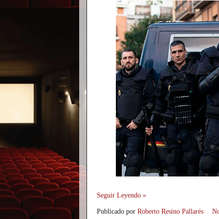
Seguir Leyendo »
Publicado por
Roberto Resino Pallarés
No