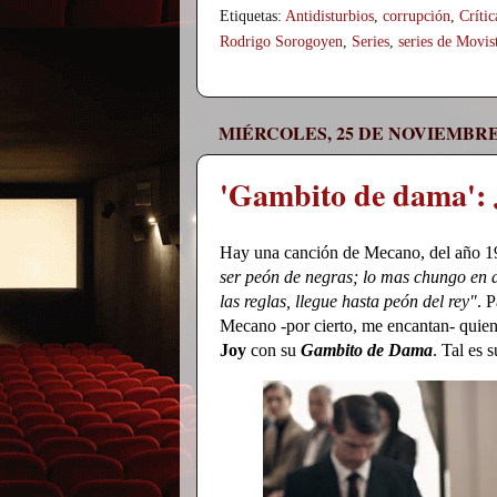
Etiquetas:
Antidisturbios
,
corrupción
,
Crític
Rodrigo Sorogoyen
,
Series
,
series de Movis
MIÉRCOLES, 25 DE NOVIEMBRE
'Gambito de dama': 
Hay una canción de Mecano, del año 19
ser peón de negras; lo mas chungo en 
las reglas, llegue hasta peón del rey"
. 
Mecano -por cierto, me encantan- quien
Joy
con su
Gambito de Dama
. Tal es 