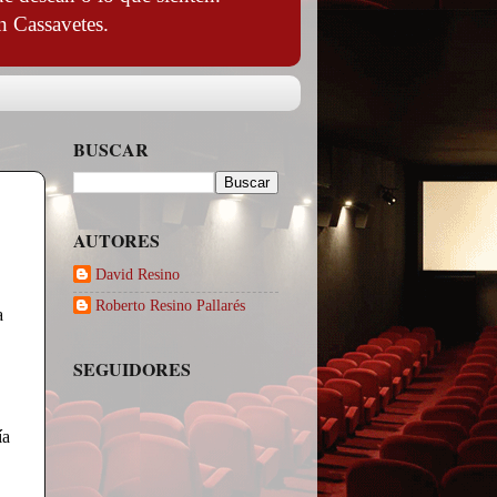
n Cassavetes.
BUSCAR
AUTORES
David Resino
Roberto Resino Pallarés
a
SEGUIDORES
ía