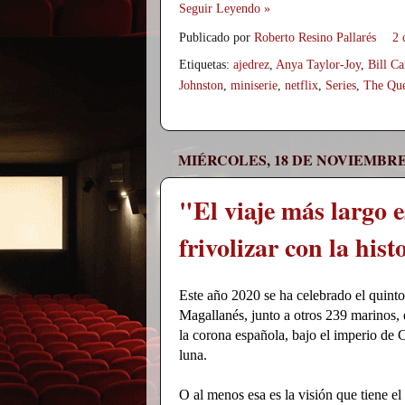
Seguir Leyendo »
Publicado por
Roberto Resino Pallarés
2 
Etiquetas:
ajedrez
,
Anya Taylor-Joy
,
Bill C
Johnston
,
miniserie
,
netflix
,
Series
,
The Que
MIÉRCOLES, 18 DE NOVIEMBRE
"El viaje más largo 
frivolizar con la hist
Este año 2020 se ha celebrado el quint
Magallanés, junto a otros 239 marinos,
la corona española, bajo el imperio de C
luna.
O al menos esa es la visión que tiene e