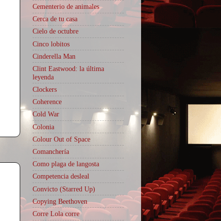
Cementerio de animales
Cerca de tu casa
Cielo de octubre
Cinco lobitos
Cinderella Man
Clint Eastwood: la última
leyenda
Clockers
Coherence
Cold War
Colonia
Colour Out of Space
Comanchería
Como plaga de langosta
Competencia desleal
Convicto (Starred Up)
Copying Beethoven
Corre Lola corre