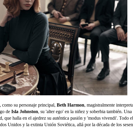
, como su personaje principal,
Beth Harmon
, magistralmente interpret
tigo de
Isla Johnston
, su 'alter ego' en la niñez y soberbia también. Una
, que halla en el ajedrez su auténtica pasión y 'modus vivendi'. Todo el
dos Unidos y la extinta Unión Soviética, allá por la década de los sese