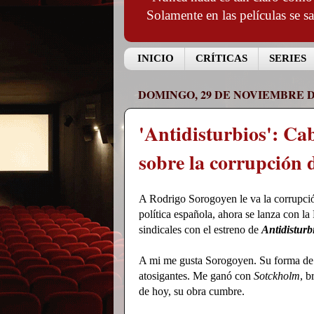
Solamente en las películas se s
INICIO
CRÍTICAS
SERIES
DOMINGO, 29 DE NOVIEMBRE D
'Antidisturbios': Ca
sobre la corrupción 
A Rodrigo Sorogoyen le va la corrupció
política española, ahora se lanza con l
sindicales con el estreno de
Antidisturb
A mi me gusta Sorogoyen. Su forma de n
atosigantes. Me ganó con
Sotckholm
, b
de hoy, su obra cumbre.