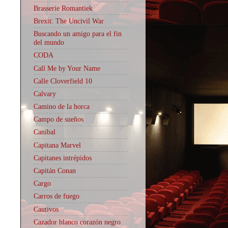
Brasserie Romantiek
Brexit: The Uncivil War
Buscando un amigo para el fin
del mundo
CODA
Call Me by Your Name
Calle Cloverfield 10
Calvary
Camino de la horca
Campo de sueños
Caníbal
Capitana Marvel
Capitanes intrépidos
Capitán Conan
Cargo
Carros de fuego
Cautivos
Cazador blanco corazón negro