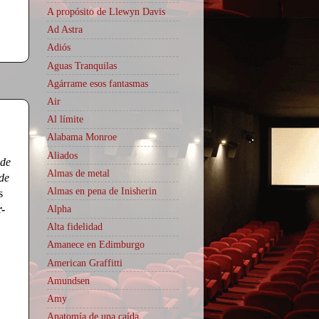
A propósito de Llewyn Davis
Ad Astra
Adiós
Aguas Tranquilas
Agárrame esos fantasmas
Air
Al límite
Alabama Monroe
Aliados
ude
Almas de metal
 de
Almas en pena de Inisherin
s
Alpha
-
Alta fidelidad
Amanece en Edimburgo
American Graffitti
Amundsen
Amy
Anatomía de una caída