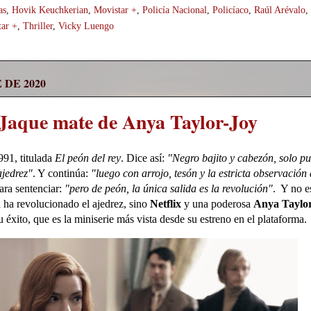
as
,
Hovik Keuchkerian
,
Movistar +
,
Policía Nacional
,
Policíaco
,
Raúl Arévalo
,
tar +
,
Thriller
,
Vicky Luengo
 DE 2020
Jaque mate de Anya Taylor-Joy
91, titulada
El peón del rey
. Dice así:
"Negro bajito y cabezón, solo p
ajedrez"
. Y continúa:
"luego con arrojo, tesón y la estricta observación
Para sentenciar:
"pero de peón, la única salida es la revolución"
. Y no e
 ha revolucionado el ajedrez, sino
Netflix
y una poderosa
Anya Taylor
su éxito, que es la miniserie más vista desde su estreno en el plataforma.