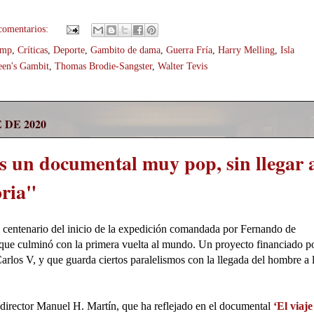
comentarios:
amp
,
Críticas
,
Deporte
,
Gambito de dama
,
Guerra Fría
,
Harry Melling
,
Isla
en's Gambit
,
Thomas Brodie-Sangster
,
Walter Tevis
 DE 2020
es un documental muy pop, sin llegar 
oria"
o centenario del inicio de la expedición comandada por Fernando de
 que culminó con la primera vuelta al mundo. Un proyecto financiado p
arlos V, y que guarda ciertos paralelismos con la llegada del hombre a 
l director Manuel H. Martín, que ha reflejado en el documental
‘El viaje