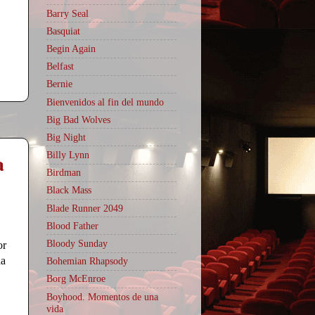
Barry Seal
Basquiat
Begin Again
Belfast
Bernie
Bienvenidos al fin del mundo
Big Bad Wolves
Big Night
a
Billy Lynn
Birdman
Black Mass
Blade Runner 2049
Blood Father
Bloody Sunday
or
la
Bohemian Rhapsody
Borg McEnroe
Boyhood. Momentos de una
vida