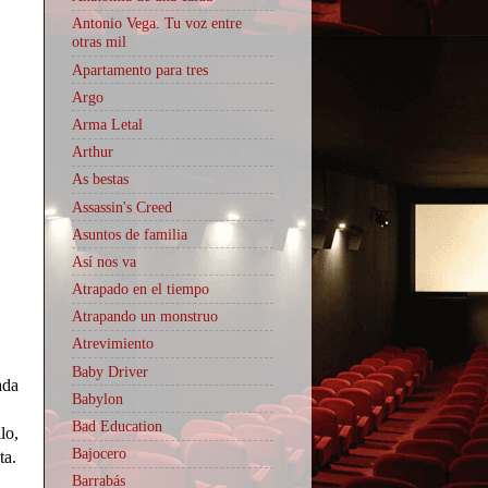
Antonio Vega. Tu voz entre
otras mil
Apartamento para tres
Argo
Arma Letal
Arthur
As bestas
Assassin's Creed
Asuntos de familia
Así nos va
Atrapado en el tiempo
Atrapando un monstruo
Atrevimiento
Baby Driver
ada
Babylon
Bad Education
lo,
Bajocero
nta.
Barrabás