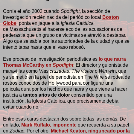
Corría el año 2002 cuando
Spotlight
, la sección de
investigación recién nacida del periódico local
Boston
Globe
, ponía en jaque a la
Iglesia Católica
de Massachusetts al hacerse eco de las acusaciones de
pederastia que un grupo de víctimas se atrevió a destapar.
Algo que se sabía por las autoridades de la ciudad y que se
intentó tapar hasta que el vaso rebosó.
Ese proceso de investigación periodística es
lo que narra
Thomas McCarthy en
Spotlight
. El director y guionista de
maravillas como
Vías cruzadas
,
The visitor
o
Win wi
n, que
ya se metió en la piel de periodista en The Wire se rodea de
rostros conocidos de Hollywood para configurar una
película dura por los hechos que narra y que viene a hacer
justicia a
tantos años de dolor
consentido por una
institución, la Iglesia Católica, que precisamente debía
evitar cuando no.
Entre esas caras destacan dos sobre todas las demás. De
un lado,
Mark Ruffalo, imponente
que recuerda a su papel
en
Zodiac
. Por el otro,
Michael Keaton, ninguneado por la